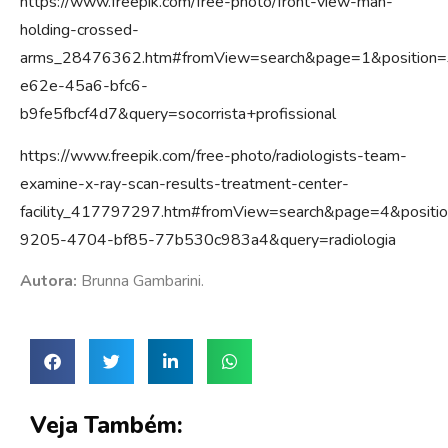
https://www.freepik.com/free-photo/front-view-man-
holding-crossed-
arms_28476362.htm#fromView=search&page=1&position
e62e-45a6-bfc6-
b9fe5fbcf4d7&query=socorrista+profissional
https://www.freepik.com/free-photo/radiologists-team-
examine-x-ray-scan-results-treatment-center-
facility_417797297.htm#fromView=search&page=4&posit
9205-4704-bf85-77b530c983a4&query=radiologia
Autora:
Brunna Gambarini.
Veja Também: