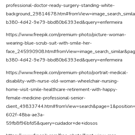
professional-doctor-ready-surgery-standing-white-
background_29814678.htm#fromView=image_search_simil
b380-4d42-9e79-bbd80b6393ed&query=enfermeira
https://www.freepik.com/premium-photo/picture-woman-
wearing-blue-scrub-suit-with-smile-her-
face_245990908.htm#fromView=image_search_similar&p
b380-4d42-9e79-bbd80b6393ed&query=enfermeira
https://www.freepik.com/premium-photo/portrait-medical-
disability-with-nurse-old-woman-wheelchair-nursing-
home-visit-smile-healthcare-retirement-with-happy-
female-medicine-professional-senior-
client_49833744.htm#fromView=search&page=1&positio
602f-48ba-ae3a-
59fb8f96bfd5&query=cuidador+de+idosos