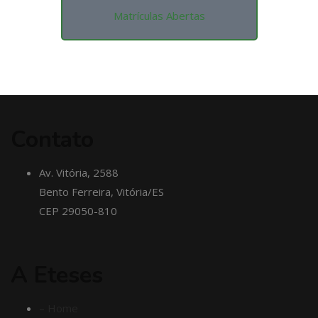
Matrículas Abertas
Contato
Av. Vitória, 2588
Bento Ferreira, Vitória/ES
CEP 29050-810
A Eteses
– Home