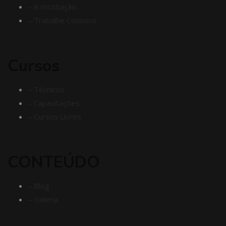
– A Instituição
– Trabalhe Conosco
Cursos
– Técnicos
– Capacitações
– Cursos Livres
CONTEÚDO
– Blog
– Galeria