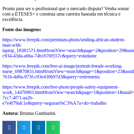
Pronto para ser o profissional que o mercado disputa? Venha somar
com a ETESES+ e construa uma carreira baseada em técnica e
excelência.
Fonte das imagens:
https://www.freepik.com/premium-photo/smiling-african-student-
man-with-
laptop_18381571.htm#fromView=search&page=2&position=29&uui
c934-43da-a6ba-74b1670f557c&query=estudante
https://www.freepik.com/free-ai-image/portrait-female-working-
nurse_69870831.htm#fromView=search&page=1&position=23&uui
761b-4d0a-973f-c93e430b97d3&query=enfermeira
https://www.freepik.com/free-photo/people-safety-equipment-
work_14476903.htm#fromView=search&page=1&position=1&uuid=
7cc7-4f71-aa2b-
e7e4f79afc1e&query=seguran%C3%A7a+do+trabalho
Autora:
Brunna Gambarini.