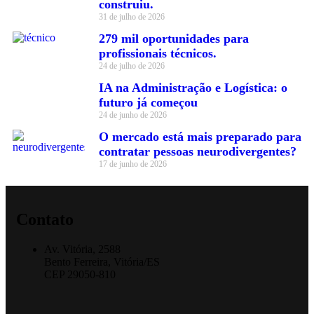
construiu.
31 de julho de 2026
279 mil oportunidades para
profissionais técnicos.
24 de julho de 2026
IA na Administração e Logística: o
futuro já começou
24 de junho de 2026
O mercado está mais preparado para
contratar pessoas neurodivergentes?
17 de junho de 2026
Contato
Av. Vitória, 2588
Bento Ferreira, Vitória/ES
CEP 29050-810