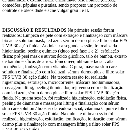
comedões, pápulas e pústulas, sendo proposto um protocolo de
controle de oleosidade e acne vulgar grau I e II.
DISCUSSÃO E RESULTADOS
Na primeira sessão foram
realizados: Limpeza de pele com extração e finalização com máscara
bio acne solution mask, led azul, sérum dermo plus e filtro solar FPS
UVB 30 ação fluída
.
Ao iniciar a segunda sessão, foi realizada
higienização, peeling químico (gluco peel fase 1 e 2), esfoliação
física: pré-peel mask e ativos: ácido glicólico, talo de bambu, extrato
de bambu e sílicas de arroz, tônico reequilibrante facial , alta
frequência , Ionização com vitamina C pura, máscara skin care
solution e finalização com led azul, sérum dermo plus e filtro solar
FPS UVB 30 ação fluída. Na terceira sessão foi realizada
higienização, esfoliação, microcorrente, máscara bioiluminadora,
massagem lifting, peeling iluminador, rejuvenescedor e finalização
com led azul, sérum dermo plus e filtro solar FPS UVB 30 ação
fluída. Na quarta sessão, foi realizada higienização, esfoliação física,
peeling de diamante e massagem lifting e finalização com sérum
skin care solution / booster clareadora facial, vitamina C pura e filtro
solar FPS UVB 30 ação fluída. Na quinta e última sessão foi
realizada higienização, esfoliação, tonificação, ionização com sérum
dermo plus e finalização com massagem lifting e filtro solar FPS
UVB 30 ação fluída.