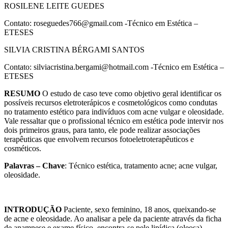
ROSILENE LEITE GUEDES
Contato: roseguedes766@gmail.com -Técnico em Estética –
ETESES
SILVIA CRISTINA BÉRGAMI SANTOS
Contato: silviacristina.bergami@hotmail.com -Técnico em Estética –
ETESES
RESUMO
O estudo de caso teve como objetivo geral identificar os
possíveis recursos eletroterápicos e cosmetológicos como condutas
no tratamento estético para indivíduos com acne vulgar e oleosidade.
Vale ressaltar que o profissional técnico em estética pode intervir nos
dois primeiros graus, para tanto, ele pode realizar associações
terapêuticas que envolvem recursos fotoeletroterapêuticos e
cosméticos.
Palavras – Chave
: Técnico estética, tratamento acne; acne vulgar,
oleosidade.
INTRODUÇÃO
Paciente, sexo feminino, 18 anos, queixando-se
de acne e oleosidade. Ao analisar a pele da paciente através da ficha
de anamnese e exame físico, encontra-se pele lipídica (oleosa),