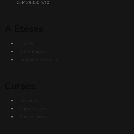
CEP 29050-810
A Eteses
– Home
– A Instituição
– Trabalhe Conosco
Cursos
– Técnicos
– Capacitações
– Cursos Livres